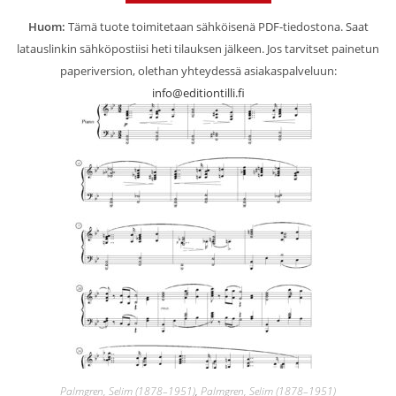
Huom:
Tämä tuote toimitetaan sähköisenä PDF-tiedostona. Saat
latauslinkin sähköpostiisi heti tilauksen jälkeen. Jos tarvitset painetun
paperiversion, olethan yhteydessä asiakaspalveluun:
info@editiontilli.fi
Palmgren, Selim (1878–1951)
,
Palmgren, Selim (1878–1951)