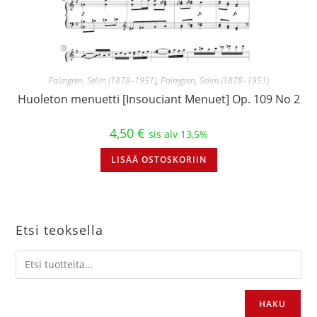
Palmgren, Selim (1878–1951)
,
Palmgren, Selim (1878–1951)
Huoleton menuetti [Insouciant Menuet] Op. 109 No 2
4,50
€
sis alv 13,5%
LISÄÄ OSTOSKORIIN
Etsi teoksella
HAKU