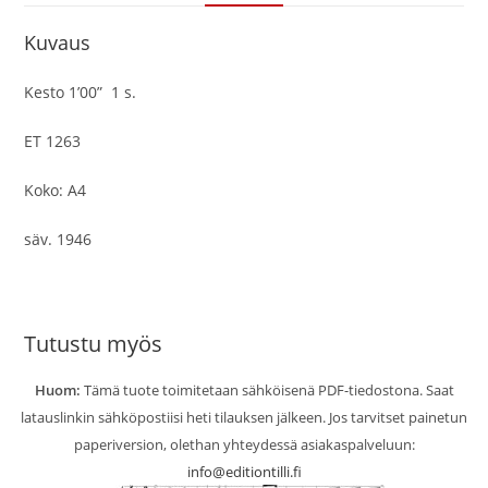
Kuvaus
Kesto 1’00” 1 s.
ET 1263
Koko: A4
säv. 1946
Tutustu myös
Huom:
Tämä tuote toimitetaan sähköisenä PDF-tiedostona. Saat
latauslinkin sähköpostiisi heti tilauksen jälkeen. Jos tarvitset painetun
paperiversion, olethan yhteydessä asiakaspalveluun:
info@editiontilli.fi