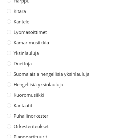
Harppu
Kitara
Kantele
Lyömäsoittimet
Kamarimusiikkia
Yksinlauluja
Duettoja
Suomalaisia hengellisiä yksinlauluja
Hengellisiä yksinlauluja
Kuoromusiikki
Kantaatit
Puhallinorkesteri
Orkesteriteokset
Pianopartituurit