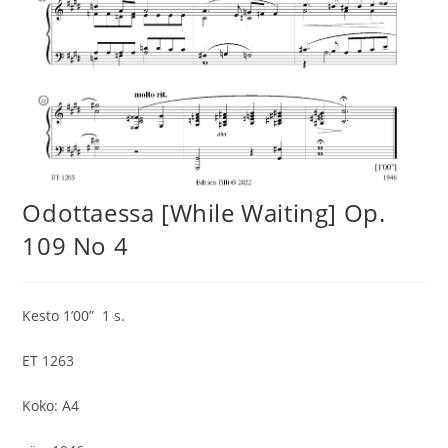
Odottaessa [While Waiting] Op.
109 No 4
Kesto 1’00” 1 s.
ET 1263
Koko: A4