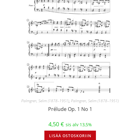
Palmgren, Selim (1878–1951)
,
Palmgren, Selim (1878–1951)
Prélude Op. 1 No 1
4,50
€
sis alv 13,5%
LISÄÄ OSTOSKORIIN