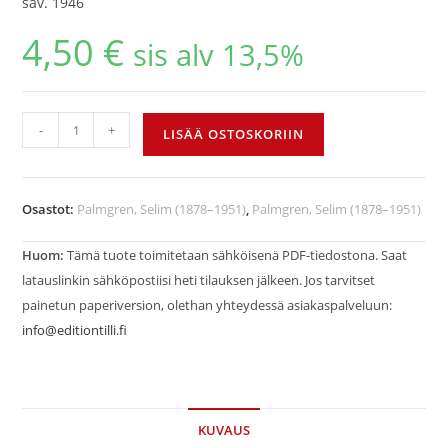
säv. 1946
4,50
€
sis alv 13,5%
-
+
LISÄÄ OSTOSKORIIN
Osastot:
Palmgren, Selim (1878–1951)
,
Palmgren, Selim (1878–1951)
Huom:
Tämä tuote toimitetaan sähköisenä PDF-tiedostona. Saat
latauslinkin sähköpostiisi heti tilauksen jälkeen. Jos tarvitset
painetun paperiversion, olethan yhteydessä asiakaspalveluun:
info@editiontilli.fi
KUVAUS