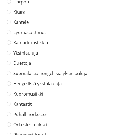
Harppu
Kitara
Kantele
Lyömäsoittimet
Kamarimusiikkia
Yksinlauluja
Duettoja
Suomalaisia hengellisiä yksinlauluja
Hengellisiä yksinlauluja
Kuoromusiikki
Kantaatit
Puhallinorkesteri
Orkesteriteokset
Pianopartituurit