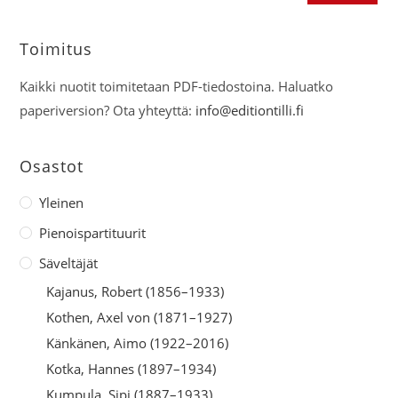
Toimitus
Kaikki nuotit toimitetaan PDF-tiedostoina. Haluatko
paperiversion? Ota yhteyttä:
info@editiontilli.fi
Osastot
Yleinen
Pienoispartituurit
Säveltäjät
Kajanus, Robert (1856–1933)
Kothen, Axel von (1871–1927)
Känkänen, Aimo (1922–2016)
Kotka, Hannes (1897–1934)
Kumpula, Sipi (1887–1933)