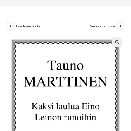
Edellinen tuote
Seuraava tuote