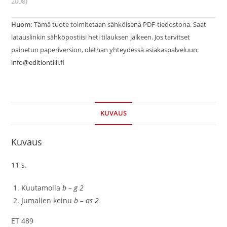
2008)
Huom:
Tämä tuote toimitetaan sähköisenä PDF-tiedostona. Saat
latauslinkin sähköpostiisi heti tilauksen jälkeen. Jos tarvitset
painetun paperiversion, olethan yhteydessä asiakaspalveluun:
info@editiontilli.fi
KUVAUS
Kuvaus
11 s.
Kuutamolla
b – g 2
Jumalien keinu
b – as 2
ET 489