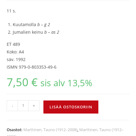
11 s.
Kuutamolla
b – g 2
Jumalien keinu
b – as 2
ET 489
Koko: A4
säv. 1992
ISMN 979-0-803353-49-6
7,50
€
sis alv 13,5%
-
+
LISÄÄ OSTOSKORIIN
Osastot:
Marttinen, Tauno (1912–2008)
,
Marttinen, Tauno (1912–