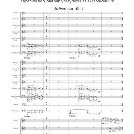
paperiversion, olethan yhteydessä asiakaspalveluun:
info@editiontilli.fi