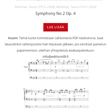
Marttinen, Tauno (1912–2008)
,
Marttinen, Tauno (1912–2008)
Symphony No 2 Op. 4
LUE LISÄÄ
Huom:
Tämä tuote toimitetaan sähköisenä PDF-tiedostona. Saat
latauslinkin sähköpostiisi heti tilauksen jälkeen. Jos tarvitset painetun
paperiversion, olethan yhteydessä asiakaspalveluun:
info@editiontilli.fi