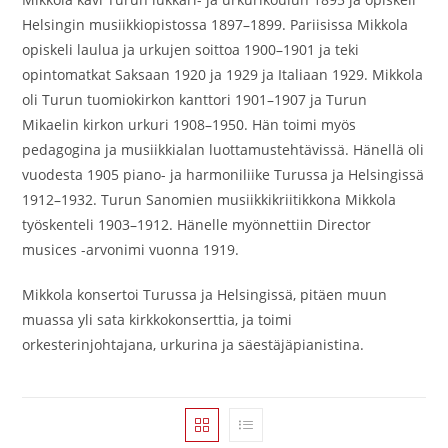
Helsingin musiikkiopistossa 1897–1899. Pariisissa Mikkola
opiskeli laulua ja urkujen soittoa 1900–1901 ja teki
opintomatkat Saksaan 1920 ja 1929 ja Italiaan 1929. Mikkola
oli Turun tuomiokirkon kanttori 1901–1907 ja Turun
Mikaelin kirkon urkuri 1908–1950. Hän toimi myös
pedagogina ja musiikkialan luottamustehtävissä. Hänellä oli
vuodesta 1905 piano- ja harmoniliike Turussa ja Helsingissä
1912–1932. Turun Sanomien musiikkikriitikkona Mikkola
työskenteli 1903–1912. Hänelle myönnettiin Director
musices -arvonimi vuonna 1919.
Mikkola konsertoi Turussa ja Helsingissä, pitäen muun
muassa yli sata kirkkokonserttia, ja toimi
orkesterinjohtajana, urkurina ja säestäjäpianistina.