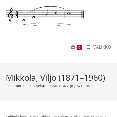
VALIKKO
0
Mikkola, Viljo (1871–1960)
>
Tuotteet
>
Säveltäjät
>
Mikkola, Viljo (1871–1960)
Mikkola kävi Turun lukkari- ja urkurikoulun 1895 ja opiskeli