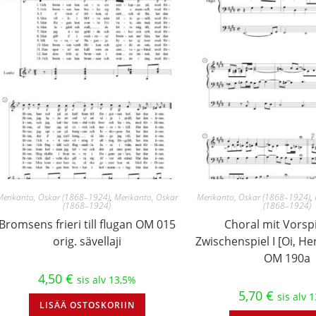
Merikanto, Oskar (1868–1924)
,
Merikanto, Oskar
Merikanto, Oskar (1868–1924)
,
(1868–1924)
(1868–1924)
Bromsens frieri till flugan OM 015
Choral mit Vorsp
orig. sävellaji
Zwischenspiel I [Oi, Her
OM 190a
4,50
€
sis alv 13,5%
5,70
€
sis alv 
LISÄÄ OSTOSKORIIN