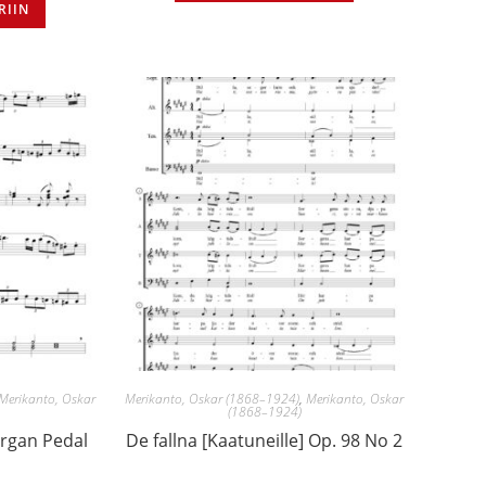
RIIN
Merikanto, Oskar
Merikanto, Oskar (1868–1924)
,
Merikanto, Oskar
(1868–1924)
Organ Pedal
De fallna [Kaatuneille] Op. 98 No 2