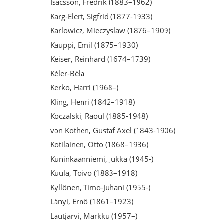
Isacsson, Fredrik (1883–1962)
Karg-Elert, Sigfrid (1877-1933)
Karlowicz, Mieczyslaw (1876–1909)
Kauppi, Emil (1875–1930)
Keiser, Reinhard (1674–1739)
Kéler-Béla
Kerko, Harri (1968–)
Kling, Henri (1842–1918)
Koczalski, Raoul (1885-1948)
von Kothen, Gustaf Axel (1843-1906)
Kotilainen, Otto (1868–1936)
Kuninkaanniemi, Jukka (1945-)
Kuula, Toivo (1883–1918)
Kyllönen, Timo-Juhani (1955-)
Lányi, Ernő (1861–1923)
Lautjärvi, Markku (1957–)