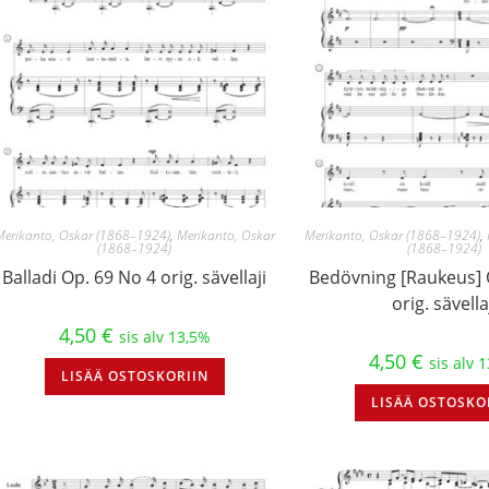
Merikanto, Oskar (1868–1924)
,
Merikanto, Oskar
Merikanto, Oskar (1868–1924)
,
(1868–1924)
(1868–1924)
Balladi Op. 69 No 4 orig. sävellaji
Bedövning [Raukeus] 
orig. sävella
4,50
€
sis alv 13,5%
4,50
€
sis alv 
LISÄÄ OSTOSKORIIN
LISÄÄ OSTOSKO