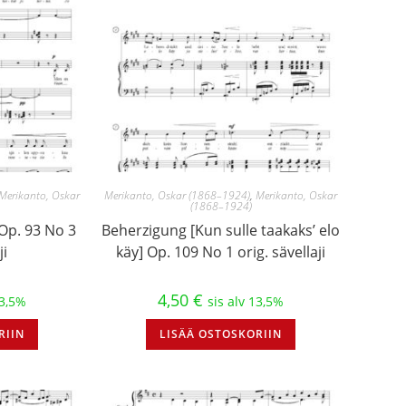
Merikanto, Oskar
Merikanto, Oskar (1868–1924)
,
Merikanto, Oskar
(1868–1924)
Op. 93 No 3
Beherzigung [Kun sulle taakaks’ elo
ji
käy] Op. 109 No 1 orig. sävellaji
4,50
€
13,5%
sis alv 13,5%
RIIN
LISÄÄ OSTOSKORIIN