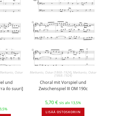
Merikanto, Oskar
Merikanto, Oskar (1868–1924)
,
Merikanto, Oskar
(1868–1924)
iel und
Choral mit Vorspiel und
ra ilo suuri]
Zwischenspiel III OM 190c
5,70
€
sis alv 13,5%
13,5%
LISÄÄ OSTOSKORIIN