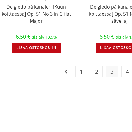
De gledo på kanalen [Kuun
De gledo på kanal
koittaessa] Op. 51 No 3 in G flat
koittaessa] Op. 51 N
Major
sävellaji
6,50
€
6,50
€
sis alv 13,5%
sis alv 
LISÄÄ OSTOSKORIIN
LISÄÄ OSTOSKO
1
2
3
4