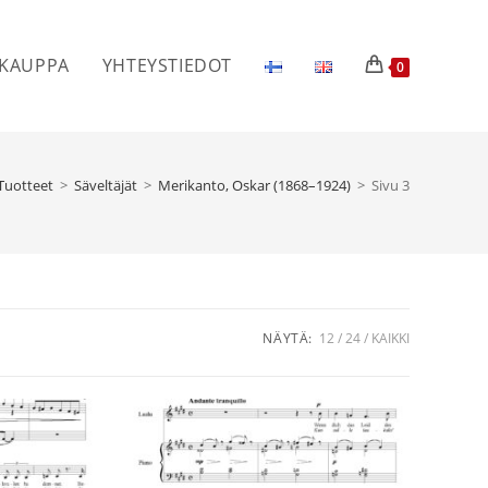
KAUPPA
YHTEYSTIEDOT
0
Tuotteet
>
Säveltäjät
>
Merikanto, Oskar (1868–1924)
>
Sivu 3
NÄYTÄ:
12
24
KAIKKI