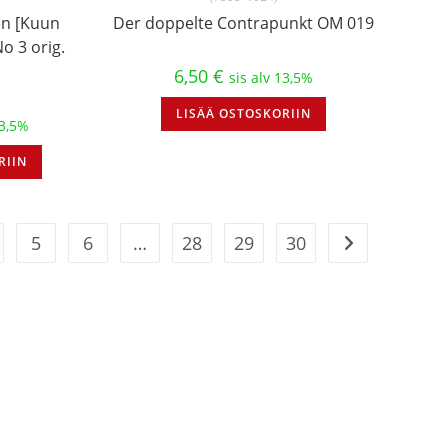
en [Kuun
Der doppelte Contrapunkt OM 019
o 3 orig.
6,50
€
sis alv 13,5%
LISÄÄ OSTOSKORIIN
13,5%
RIIN
5
6
…
28
29
30