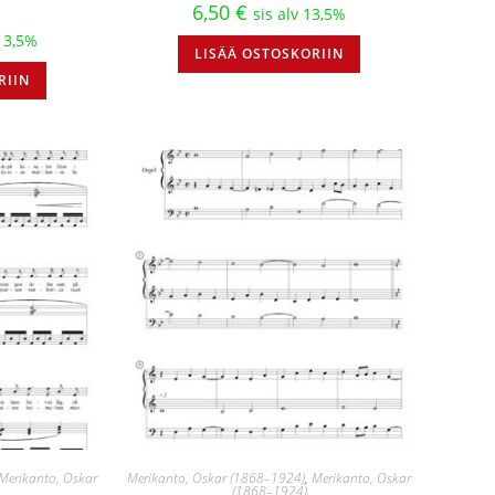
6,50
€
sis alv 13,5%
 13,5%
LISÄÄ OSTOSKORIIN
RIIN
Merikanto, Oskar
Merikanto, Oskar (1868–1924)
,
Merikanto, Oskar
(1868–1924)