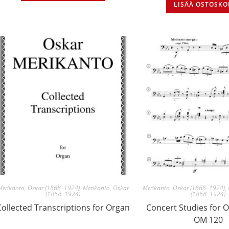
LISÄÄ OSTOSKO
Merikanto, Oskar (1868–1924)
,
Merikanto, Oskar
Merikanto, Oskar (1868–1924)
,
(1868–1924)
(1868–1924)
Collected Transcriptions for Organ
Concert Studies for 
OM 120