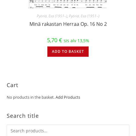
Pyöriä, Esa (1951–)
,
Pyöriä, Esa (1951–)
Minä rakastan Herraa Op. 16 No 2
5,70
€
sis alv 13,5%
ADD TO BASKET
Cart
No products in the basket.
Add Products
Search title