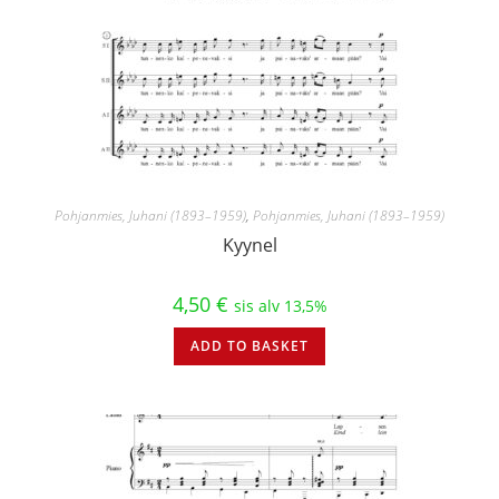
Pohjanmies, Juhani (1893–1959)
,
Pohjanmies, Juhani (1893–1959)
Kyynel
4,50
€
sis alv 13,5%
ADD TO BASKET