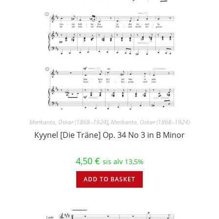
Merikanto, Oskar (1868–1924)
,
Merikanto, Oskar (1868–1924)
Kyynel [Die Träne] Op. 34 No 3 in B Minor
4,50
€
sis alv 13,5%
ADD TO BASKET