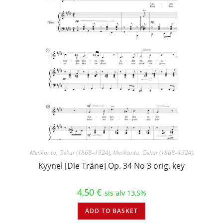
Merikanto, Oskar (1868–1924)
,
Merikanto, Oskar (1868–1924)
Kyynel [Die Träne] Op. 34 No 3 orig. key
4,50
€
sis alv 13,5%
ADD TO BASKET