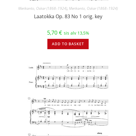
Merikanto, Oskar (1868–1924)
,
Merikanto, Oskar (1868–1924)
Laatokka Op. 83 No 1 orig. key
5,70
€
sis alv 13,5%
ADD TO BASKET