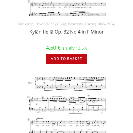
Merikanto, Oskar (1868–1924)
,
Merikanto, Oskar (1868–1924)
Kylän tiellä Op. 32 No 4 in F Minor
4,50
€
sis alv 13,5%
ADD TO BASKET