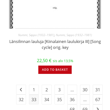
Nummi, Seppo (1932–1981)
,
Nummi, Seppo (1932–1981)
Länsilinnan lauluja [Kiinalainen laulukirja III] [Song
cycle] orig. key
22,50
€
sis alv 13,5%
ADD TO BASKET
1
2
3
…
30
31
32
33
34
35
36
…
67
68
69