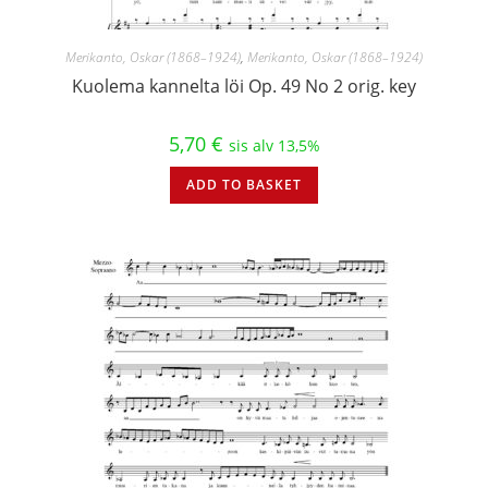
Merikanto, Oskar (1868–1924)
,
Merikanto, Oskar (1868–1924)
Kuolema kannelta löi Op. 49 No 2 orig. key
5,70
€
sis alv 13,5%
ADD TO BASKET