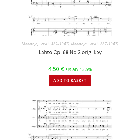
Madetoja, Leevi (1887–1947)
,
Madetoja, Leevi (1887–1947)
Lähtö Op. 68 No 2 orig. key
4,50
€
sis alv 13,5%
ADD TO BASKET