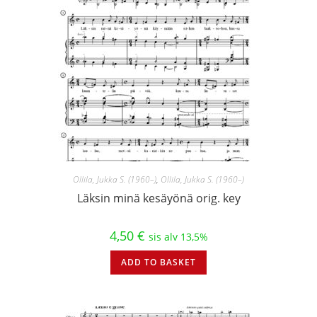
Ollila, Jukka S. (1960–)
,
Ollila, Jukka S. (1960–)
Läksin minä kesäyönä orig. key
4,50
€
sis alv 13,5%
ADD TO BASKET