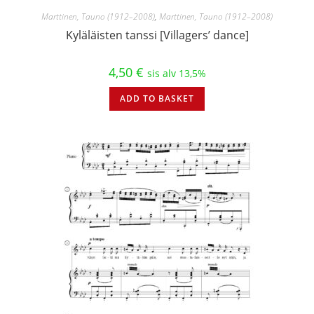
Marttinen, Tauno (1912–2008)
,
Marttinen, Tauno (1912–2008)
Kyläläisten tanssi [Villagers’ dance]
4,50
€
sis alv 13,5%
ADD TO BASKET