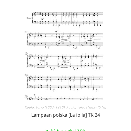
Kuula, Toivo (1883–1918)
,
Kuula, Toivo (1883–1918)
Lampaan polska [La folia] TK 24
5,70
€
sis alv 13,5%