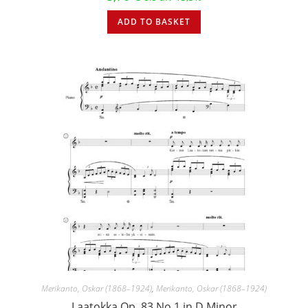
ADD TO BASKET
Merikanto, Oskar (1868–1924)
,
Merikanto, Oskar (1868–1924)
Laatokka Op. 83 No 1 in D Minor