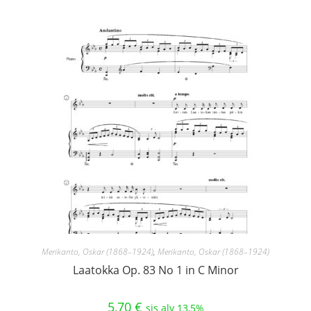
Merikanto, Oskar (1868–1924)
,
Merikanto, Oskar (1868–1924)
Laatokka Op. 83 No 1 in C Minor
5,70
€
sis alv 13,5%