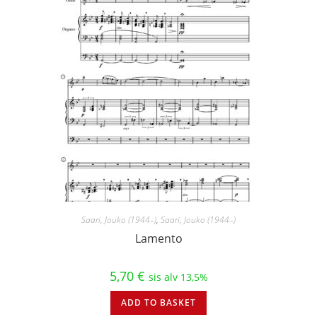
Saari, Jouko (1944–)
,
Saari, Jouko (1944–)
Lamento
5,70
€
sis alv 13,5%
ADD TO BASKET