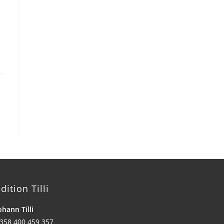
dition Tilli
ohann Tilli
358 400 459 357