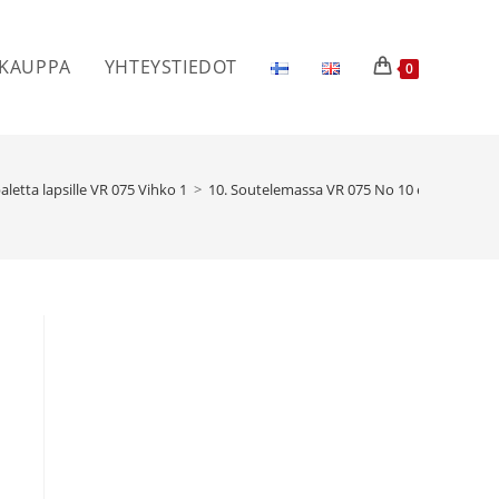
KAUPPA
YHTEYSTIEDOT
0
letta lapsille VR 075 Vihko 1
>
10. Soutelemassa VR 075 No 10 eka