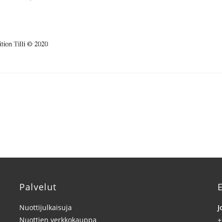
Palvelut
E
Nuottijulkaisuja
J
Nuottien verkkokauppa
+