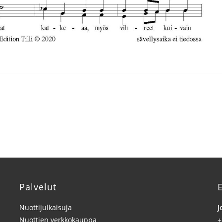
Palvelut
E
Nuottijulkaisuja
J
Nuottien verkkokauppa
+