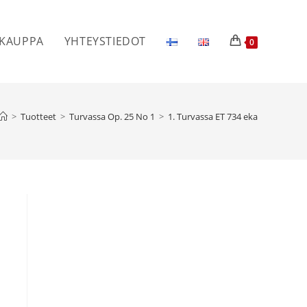
KAUPPA
YHTEYSTIEDOT
0
>
Tuotteet
>
Turvassa Op. 25 No 1
>
1. Turvassa ET 734 eka