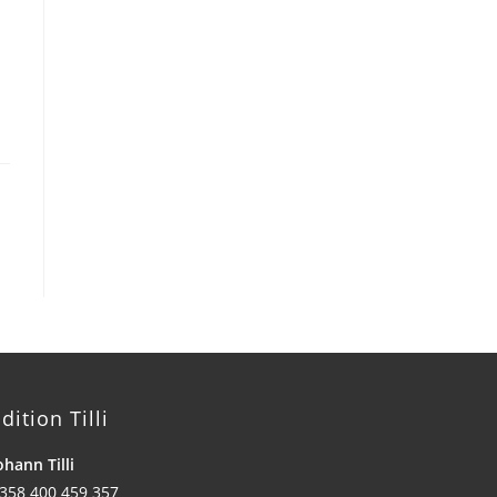
dition Tilli
ohann Tilli
358 400 459 357